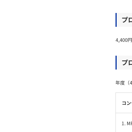
プ
4,40
プ
年度（
コン
1.