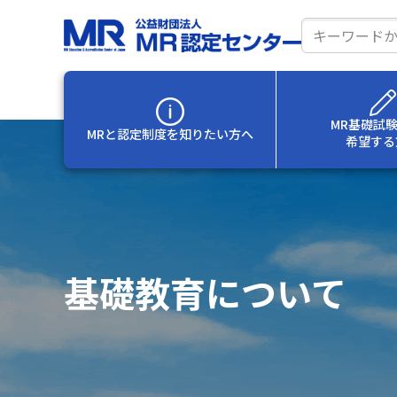
サ
イ
ト
内
MR基礎試
MRと認定制度を
知りたい方へ
希望する
検
索
基礎教育について