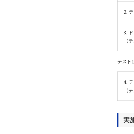
2. 
3. 
（テ
テスト
4. 
（テ
実