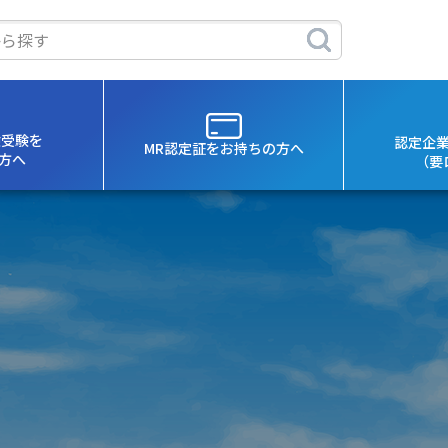
験受験を
認定企
MR認定証を
お持ちの方へ
方へ
（要