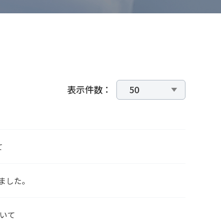
表示件数：
て
れました。
ついて