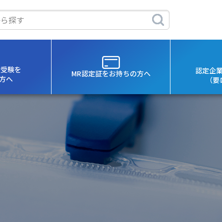
験受験を
認定企
MR認定証を
お持ちの方へ
方へ
（要