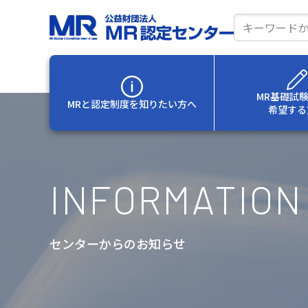
サ
イ
ト
内
MR基礎試
MRと認定制度を
知りたい方へ
希望する
検
索
INFORMATION
センターからのお知らせ