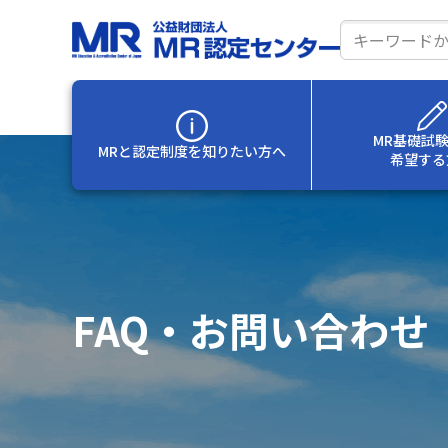
サ
イ
ト
内
MR基礎試
MRと認定制度を
知りたい方へ
希望する
検
索
FAQ・お問い合わせ