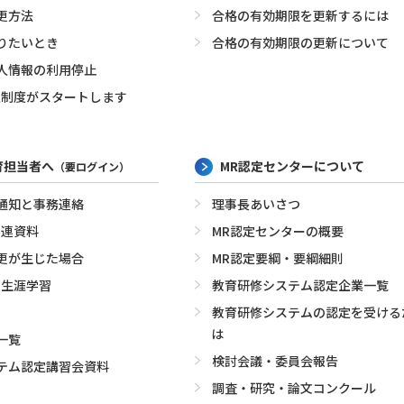
更方法
合格の有効期限を更新するには
りたいとき
合格の有効期限の更新について
人情報の利用停止
定制度がスタートします
育担当者へ
MR認定センターについて
（要ログイン）
通知と事務連絡
理事長あいさつ
関連資料
MR認定センターの概要
更が生じた場合
MR認定要綱・要綱細則
・生涯学習
教育研修システム認定企業一覧
教育研修システムの認定を受ける
は
一覧
検討会議・委員会報告
テム認定講習会資料
調査・研究・論文コンクール