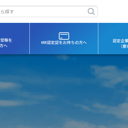
験受験を
認定企
MR認定証を
お持ちの方へ
方へ
（要