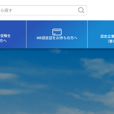
験受験を
認定企
MR認定証を
お持ちの方へ
方へ
（要