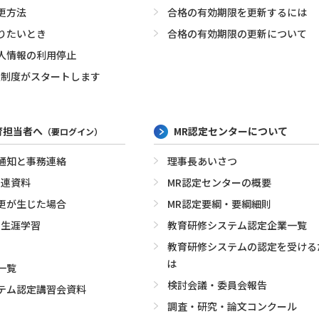
更方法
合格の有効期限を更新するには
りたいとき
合格の有効期限の更新について
人情報の利用停止
定制度がスタートします
育担当者へ
MR認定センターについて
（要ログイン）
通知と事務連絡
理事長あいさつ
関連資料
MR認定センターの概要
更が生じた場合
MR認定要綱・要綱細則
・生涯学習
教育研修システム認定企業一覧
教育研修システムの認定を受ける
は
一覧
検討会議・委員会報告
テム認定講習会資料
調査・研究・論文コンクール