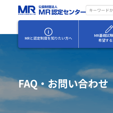
サ
イ
ト
内
MR基礎試
MRと認定制度を
知りたい方へ
希望する
検
索
FAQ・お問い合わせ